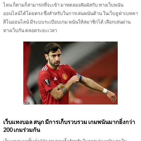
ไหน ก็ตามก็สามารถที่จะเข้า มาทดลองสัมผัสกับ ทางเว็บพนัน
ออนไลน์ได้โดยตรง ซึ่งสำหรับในการเล่นพนันด้าน ในเว็บยูฟ่าเบทคา
สิโนออนไลน์ มีระบบระเบียบเกม พนันให้สมาชิกได้ เลือกเล่นผ่าน
ทางเว็บกัน ตลอดระยะเวลา
เว็บแทงบอล สนุก มีการเก็บรวบรวม เกมพนันมากยิ่งกว่า
200 เกมร่วมกัน
เว็บแทงบอลขั้นต่ํา10บาท รวมทั้งสำหรับในการเล่น พนันเกมใน