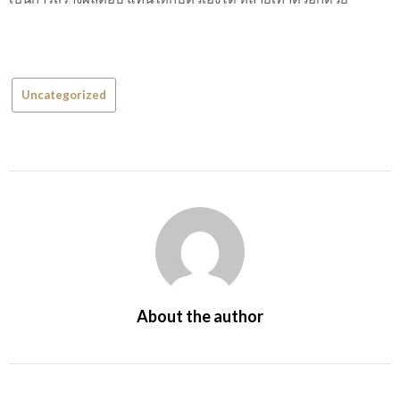
Uncategorized
About the author