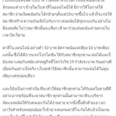
ลักษณะต่าง ๆ ข้างในเว็บคาสิโนออนไลน์ได้ มีการให้โอกาสให้
สมาชิก จ่ายเงินพนันกัน ได้กล้วยๆตั้งแต่10บาทขึ้นไป แล้วก็จะก่อให้
สมาชิกสร้าง ความบันเทิงไปกับการ เล่นพนันได้ทุกแบบกัน อย่างไม่
ต้องสงสัย ไม่ว่าสมาชิกนั้นจะเลือก เข้ามาร่วมเล่นพนัน ผ่านทางเว็บ
เวลาใด ก็ตาม
คาสิโน ออนไลน์ อย่างต่ำ 10 บาท อัตราพนันแค่เพียง 10 บาทเพียง
แค่นั้น ซึ่งได้มีการแจกโปรโมชั่น ให้กับสมาชิกทุกท่าน เล่นได้และก็
ยังเหมาะสมกับสมัย เศรษฐกิจที่โลกวัววิช 19 กำลังระบาด กันอย่างดี
เยี่ยมกันอย่าง ยิ่งจริง ๆ ก็เลยทำให้สมาชิกนั้น สามารถเล่นได้ในทุน
เพียง แต่หน่อยเดียว
และก็ยังเป็นการทำเงิน ที่จะทำให้สมาชิกทุกท่าน ได้รับผลในทางที่ดี
อย่าง มากพร้อมที่จะพาสมาชิก ทุกท่านนั้นสามารถ ที่จะบริหาร
จัดแจงพนันให้กับตนเอง กันได้ง่ายดาย มากยิ่งขึ้นอีกด้วยเอา อก
เอาใจสำหรับคนทุนน้อย ก็เข้ามาเล่นเกมคาสิโน กันได้แล้วเป็นเกม