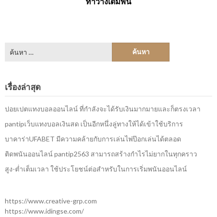
ทำวางเดิมพัน
ค้นหา
สำหรับ:
เรื่องล่าสุด
ปอยเปตแทงบอลออนไลน์ ที่กำลังจะได้รับเงินมากมายและก็ตรงเวลา
pantipเว็บแทงบอลเงินสด เป็นอีกหนึ่งลู่ทางให้ได้เข้าใช้บริการ
บาคาร่าUFABET มีความคล้ายกับการเล่นไพ่ป๊อกเล่นได้ตลอด
ติดพนันออนไลน์ pantip2563 สามารถสร้างกำไรไม่ยากในทุกคราว
สูง-ต่ำเต็มเวลา ใช้ประโยชน์ต่อสำหรับในการเริ่มพนันออนไลน์
https://www.creative-grp.com
https://www.idingse.com/