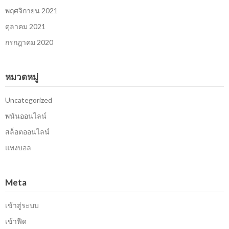
พฤศจิกายน 2021
ตุลาคม 2021
กรกฎาคม 2020
หมวดหมู่
Uncategorized
พนันออนไลน์
สล็อตออนไลน์
แทงบอล
Meta
เข้าสู่ระบบ
เข้าฟีด