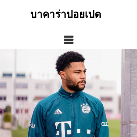
Skip
to
บาคาร่าปอยเปต
content