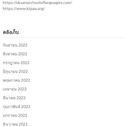
https://oksanaschooloflanguages.com/
https://www.ktpaa.org/
คลังเก็บ
กันยายน 2022
สิงหาคม 2022
กรกฎาคม 2022
มิถุนายน 2022
พฤษภาคม 2022
เมษายน 2022
มีนาคม 2022
กุมภาพันธ์ 2022
มกราคม 2022
ธันวาคม 2021