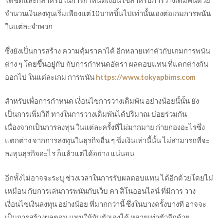
ได้ชัดและก็สำหรับในการกำหนดเงื่อนไขสำหรับการวางเดิมพันด้วย
จำนวนเงินลงทุนเริ่มเพียงแต่10บาทขึ้นไปเท่านั้นเองต่อเกมการพนัน
ในแต่ละจำพวก
ซึ่งยังเป็นการสร้าง ความคุ้มราคาได้ อีกหลายเท่าตัวกับเกมการพนัน
ต่าง ๆ โดยขึ้นอยู่กับ กับการกำหนดอัตรา ผลตอบแทน ที่แตกต่างกัน
ออกไป ในแต่ละเกม การพนัน
https://www.tokyapbims.com
สำหรับเพื่อการกำหนด เงื่อนไขการวางเดิมพัน อย่างน้อยนี้นั้น ยัง
เป็นการเพิ่มวิถี ทางในการวางเดิมพันได้ปริมาณ บ่อยร่วมกัน
เนื่องจากเป็นการลงทุน ในแต่ละครั้งที่ไม่มากมาย ก่ายกองอะไรซึ่ง
แตกต่าง จากการลงทุนในธุรกิจอื่น ๆ ซึ่งเงินเท่านี้นั้น ไม่สามารถที่จะ
ลงทุนธุรกิจอะไร ก็แล้วแต่ได้อย่าง แน่นอน
อีกทั้งไม่อาจจะระบุ ช่วงเวลาในการรับผลตอบแทน ได้อีกด้วยโดยไม่
เหมือน กับการเล่นการพนันกับเว็บ คา สิโนออนไลน์ ที่มีการ วาง
เงื่อนไขเงินลงทุน อย่างน้อย ที่มากกว่านี้ ซึ่งในบางครั้งบางที อาจจะ
เป็นการสร้างผลตอบ แทนให้กับตัวเองได้ หลายเท่าตัวอีกด้วย