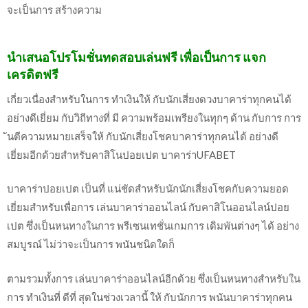
จะเป็นการ สร้างความ
นำเสนอโปรโมชั่นทดสอบเล่นฟรี เพื่อเป็นการ แจก
เครดิตฟรี
เกี่ยวเนื่องสำหรับในการ ทำเงินให้ กับนักเสี่ยงดวงบาคาร่าทุกคนได้
อย่างดีเยี่ยม กับวิถีทางที่ มี ความพร้อมเพรียงในทุกๆ ด้าน กับการ การ
ันตีความหมายเสร็จให้ กับนักเสี่ยงโชคบาคาร่าทุกคนได้ อย่างดี
เยี่ยมอีกด้วยสำหรับคาสิโนปอยเปต บาคาร่าUFABET
บาคาร่าปอยเปต เป็นที่ แน่ชัดสำหรับนักนักเสี่ยงโชคกับความยอด
เยี่ยมสำหรับเพื่อการ เล่นบาคาร่าออนไลน์ กับคาสิโนออนไลน์ปอย
เปต ซึ่งเป็นหนทางในการ พรีเซนเทชั่นเกมการ เดิมพันต่างๆ ได้ อย่าง
สมบูรณ์ ไม่ว่าจะเป็นการ พนันชนิดใดก็
ตามรวมทั้งการ เล่นบาคาร่าออนไลน์อีกด้วย ซึ่งเป็นหนทางสำหรับใน
การ ทำเงินที่ ดีที่ สุดในช่วงเวลานี้ ให้ กับนักการ พนันบาคาร่าทุกคน