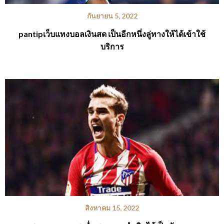
กันยายน 5, 2022
pantipเว็บแทงบอลเงินสด เป็นอีกหนึ่งลู่ทางให้ได้เข้าใช้
บริการ
สิงหาคม 15, 2022