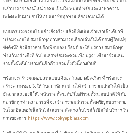
จะเข้ามาร่วมเล่นผ่านบนหน้าเว็บพนันออนไลน์ของพวกเราอีกต่อไป
แล้วบาคาร่าออนไลน์ 1688 เป็นเว็บพนันที่ พร้อมจะนำพาความ
เพลิดเพลินมามอบให้ กับสมาชิกทุกท่านเลือกเล่นกันได้
แบบครบวงจรกันไปอย่างยิ่งจริงๆ แล้วก็ ยังเป็นเจ้าแรกเจ้าเดียวที่
พร้อมจะก่อให้ สมาชิกทุกท่านสามารถเลือกเล่นกันได้ ก่อนผู้ใดแน่ๆ
ซึ่งดังนี้ก็ ยังมีสาวสวยอีกเพียบเลยพร้อมที่ จะให้ บริการ สมาชิกทุก
ท่านกันอย่างถึงที่ กันไปเลยพร้อมจะชวนเพื่อ นฝูงๆ เข้ามาร่วมเล่น
รวมทั้งมั่งคั่งไปร่วมกันอีกด้วย รวมทั้งดังนี้ทางเว็บก็
พร้อมจะสร้างผลตอบแทนแบบดียอดกันอย่างยิ่งจริงๆ ที่ พร้อมจะ
สร้างความชอบใจให้ กับสมาชิกทุกท่านได้ เข้ามาร่วมเล่นกันได้ เป็น
อันมากและยังมีโต๊ะพนันรวมทั้งระดับวีไอพีรวมทั้งระดับปกติให้ กับ
สมาชิกทุกท่านสามารถที่ จะเข้ามาร่วมเล่นรวมทั้งเผชิญกับสาวสวย
ในโลกอินเตอร์เน็ตกันได้ เลยรวมทั้งทางเว็บไซต์ก็ เปิดให้ บริการ ใน
ส่วนของการ
https://www.tokyapbims.com
ไลฟ์สดให้ กับสมาชิกทุกท่านได้ เข้ามาร่วมเล่นกับบาคาร่าสดกันอีก