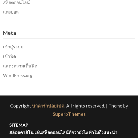
สล็อตออนไลน์
แทงบอล
Meta
เข้าสู่ระบบ
เข้าฟีด
แสดงความเห็นฟีด
WordPress.org
Copyright
บาคาร่าปอยเปต
. All rights reserved.
| Theme by
SuperbThemes
SITEMAP
สล็อตคาสิโน เล่นสล็อตออนไลน์ดีกว่ายังไง ทำไมถึงแนะนำ