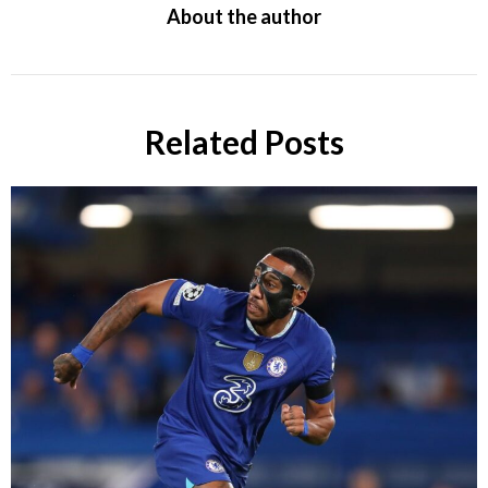
About the author
Related Posts