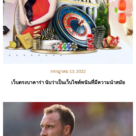
กรกฎาคม 13, 2022
เว็บตรงบาคาร่า นับว่าเป็นเว็บไซต์พนันที่มีความนำสมัย