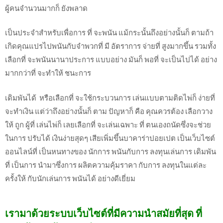
ผู้คนจำนวนมากก็ ยังพลาด
เป็นประจำสำหรับเพื่อการ ที่ จะพนัน แม้กระนั้นถึงอย่างนั้นก็ ตามถ้า
เกิดคุณแปรไปพนันกับจำพวกที่ มี อัตราการ จ่ายที่ สูงมากขึ้น รวมทั้ง
เลือกที่ จะพนันนานาประการ แบบอย่าง มันก็ พอที่ จะเป็นไปได้ อย่าง
มากกว่าที่ จะทำให้ ชนะการ
เดิมพันได้ หรือเลือกที่ จะใช้กระบวนการ เล่นแบบตามติดไพ่ก็ ง่ายที่
จะทำเงิน แต่ว่าถึงอย่างนั้นก็ ตาม ปัญหาก็ คือ คุณควรต้อง เลือกวาง
ให้ ถูก ผู้ที่ เล่นไพ่ก็ เลยเลือกที่ จะเล่นเฉพาะ ที่ ตนเองถนัดซึ่งจะช่วย
ในการ ปรับได้ เงินง่ายสุดๆ เสียเพิ่มขึ้นบาคาร่าปอยเปต เป็นเว็บไซต์
ออนไลน์ที่ เป็นหนทางของ นักการ พนันกับการ ลงทุนเล่นการ เดิมพัน
ที่ เป็นการ นำมาซึ่งการ ผลิตความคุ้มราคา กับการ ลงทุนในแต่ละ
ครั้งให้ กับนักเล่นการ พนันได้ อย่างดีเยี่ยม
เรามาด้วยระบบเว็บไซต์ที่มีความนำสมัยที่สุด ที่