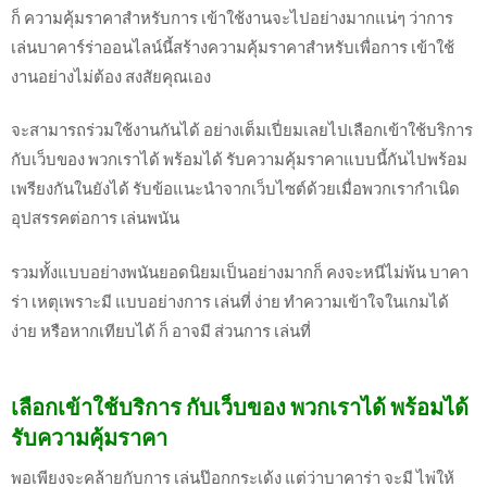
ก็ ความคุ้มราคาสำหรับการ เข้าใช้งานจะไปอย่างมากแน่ๆ ว่าการ
เล่นบาคาร์ร่าออนไลน์นี้สร้างความคุ้มราคาสำหรับเพื่อการ เข้าใช้
งานอย่างไม่ต้อง สงสัยคุณเอง
จะสามารถร่วมใช้งานกันได้ อย่างเต็มเปี่ยมเลยไปเลือกเข้าใช้บริการ
กับเว็บของ พวกเราได้ พร้อมได้ รับความคุ้มราคาแบบนี้กันไปพร้อม
เพรียงกันในยังได้ รับข้อแนะนำจากเว็บไซต์ด้วยเมื่อพวกเรากำเนิด
อุปสรรคต่อการ เล่นพนัน
รวมทั้งแบบอย่างพนันยอดนิยมเป็นอย่างมากก็ คงจะหนีไม่พ้น บาคา
ร่า เหตุเพราะมี แบบอย่างการ เล่นที่ ง่าย ทำความเข้าใจในเกมได้
ง่าย หรือหากเทียบได้ ก็ อาจมี ส่วนการ เล่นที่
เลือกเข้าใช้บริการ กับเว็บของ พวกเราได้ พร้อมได้
รับความคุ้มราคา
พอเพียงจะคล้ายกับการ เล่นป๊อกกระเด้ง แต่ว่าบาคาร่า จะมี ไพ่ให้