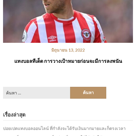
มิถุนายน 13, 2022
แทงบอลทีเด็ด การวางเป้าหมายก่อนจะมีการลงพนัน
ค้นหา
สำหรับ:
เรื่องล่าสุด
ปอยเปตแทงบอลออนไลน์ ที่กำลังจะได้รับเงินมากมายและก็ตรงเวลา