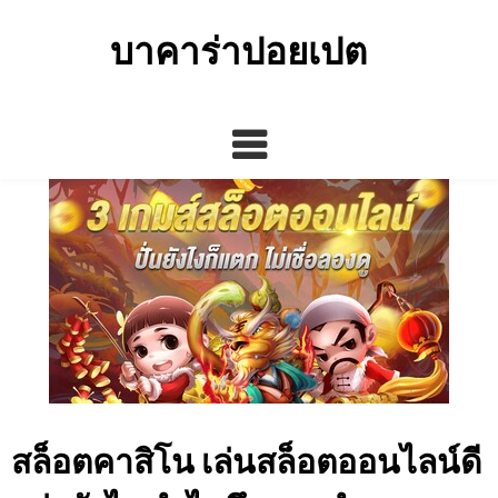
Skip
to
บาคาร่าปอยเปต
content
สล็อตคาสิโน เล่นสล็อตออนไลน์ดี