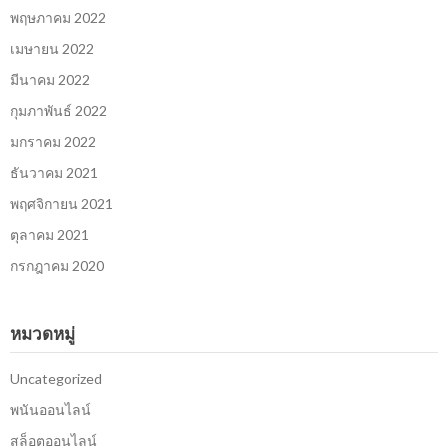
พฤษภาคม 2022
เมษายน 2022
มีนาคม 2022
กุมภาพันธ์ 2022
มกราคม 2022
ธันวาคม 2021
พฤศจิกายน 2021
ตุลาคม 2021
กรกฎาคม 2020
หมวดหมู่
Uncategorized
พนันออนไลน์
สล็อตออนไลน์