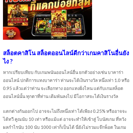
สล็อตคาสิโน สล็อตออนไลน์ดีกว่าเกมคาสิโนอื่นยัง
ไง ?
หากเปรียบเทียบ กับเกมพนันออนไลน์อื่น ยกตัวอย่างเช่น บาคาร่า
ออนไลน์ ปกติการแทงบาคาร่า ท่านจะได้เงินรางวัล หนึ่งเท่า 1.0 หรือ
0.95 แล้วแต่ว่าท่าน จะเลือกทาง ออกแทงฝั่งไหน แต่กับเกมสล็อต
ออนไลน์นั้น ทุกตาที่ท่าน เดิมพันลงไป มีโอกาสจะได้เงินรางวัล
แตกต่างกันออกไป อาจจะไม่ถึงหนึ่งเท่า ได้เพียง 0.25% หรืออาจจะ
ได้ทวี คูณนับ 10 เท่า หรือแม้แต่ อาจจะทำให้เข้าสู่ โบนัสเกม ที่หวัง
ผลกำไรนับ 100 นับ 1000 เท่าก็เป็นได้ นี่ยังไม่รวมแจ๊กพ็อต ในเกม