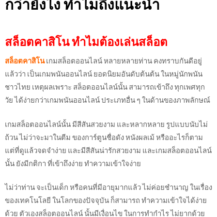
กว่ายังไง ทำไมถึงแนะนำ
สล็อตคาสิโน ทำไมต้องเล่นสล็อต
สล็อตคาสิโน
เกมสล็อตออนไลน์ หลายหลายท่าน คงทราบกันดีอยู่
แล้วว่า เป็นเกมพนันออนไลน์ ยอดนิยมอันดับต้นต้น ในหมู่นักพนัน
ชาวไทย เหตุผลเพราะ สล็อตออนไลน์นั้น สามารถเข้าถึง ทุกเพศทุก
วัย ได้ง่ายกว่าเกมพนันออนไลน์ ประเภทอื่น ๆ ในด้านของภาพลักษณ์
เกมสล็อตออนไลน์นั้น มีสีสันสวยงาม และหลากหลาย รูปแบบนับไม่
ถ้วน ไม่ว่าจะมาในตีม ของการ์ตูนชื่อดัง หนังผลเม้ หรืออะไรก็ตาม
แต่ที่ดูแล้วจดจำง่าย และมีสีสันน่ารักสวยงาม และเกมสล็อตออนไลน์
นั้น ยังมีกติกา ที่เข้าถึงง่าย ทำความเข้าใจง่าย
ไม่ว่าท่าน จะเป็นเด็ก หรือคนที่มีอายุมากแล้ว ไม่ค่อยชำนาญ ในเรื่อง
ของเทคโนโลยี ในโลกของปัจจุบัน ก็สามารถ ทำความเข้าใจได้ง่าย
ด้วย ตัวเองสล็อตออนไลน์ นั้นมีเงื่อนไข ในการทำกำไร ไม่ยากด้วย