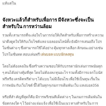
แท้แต่ใน
จังหวะแล้วก็สำหรับเพื่อการ มีจังหวะซึ่งจะเป็น
สำหรับใน การหว่านล้อม
รวมทั้ง สามารถที่จะล่อใจใ นการก่อให้เกิดสำหรับเพื่อการสร้าง ความ
น่าดึงดูดใจให้กับเว็บไซต์แทง บอลออนไลน์ทั้ง ยังมีการเสนอถึง โปร
โมชั่นต่าง ๆ ซึ่งสามารถใช้ได้อย่าง คุ้มทุกทางเลือก ลักษณะอย่างเช่น
โปรโมชั่นทด สอบเล่นฟรี
เล่นบอล แบบนักลงทุน
โดยไม่ต้องลงเงิน ซึ่งสร้างความชอบให้กับบรรดานักเล่นการพนันทุก
ๆ คนได้อย่างคุ้มที่สุด โดยไม่ต้องลง ทุนอะไร รวมทั้งมีการแจกโบนัส
ฟรีหรือ เครดิตฟรีต่าง ๆ ได้แบบ ไม่มีเงื่อนไข เพื่อใช้เป็นทุน เริ่มใน
การพนัน กับเว็บไซต์ นี้ได้ในทุกๆเกมการเดิมพัน เว็บ แทงบอล356
หรือที่สำ คัญที่สุดก็คือ มีการพรีเซนทีเด็ดต่าง ๆ ในเกมการเดิมพันใน
ข้อตกลงใด ๆ ไว้อย่างแจ่มแจ้ง เพื่อใช้เป็นแนว ทางสำหรับใน การ