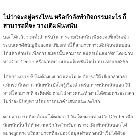
ไม่ว่าจะอยู่ตรงไหน หรือกำลังทำกิจกรรมอะไร ก็
สามารถที่จะ วางเดิมพันพนัน
บอลได้แล้ว รวมทั้งสำหรับใน การจ่ายเงินพนัน เพียงแต่เพิ่มเงินเข้า
ระบบเครดิตบัญชีของตน เพียงเท่านี้ ก็สามารถวางเดิมพันพนันบอล
ได้แล้ว สำหรับเพื่อการ สมัครนั้น สามารถ สมัครเป็นสมาชิก โดยผ่าน
ทาง Call Center หรือผ่านทาง แอพพลิเคชั่นไลน์ เว็บ แทงบอล356
ได้อย่างง่าย ๆ ซึ่งไม่ต้องยุ่งยาก และไม่ จะต้องรอให้ เสียเวล่ำเวลา
แม้กระ นั้นหากว่านักพนัน ยังไม่รู้เรื่องสำ หรับการพนันพนันบอล วิถี
ทางนี้ สามารถที่ จะติดต่อ ถามไถ่ ทางคณะทำงานได้ตลอดระยะเวลา
ไม่ว่าจะมีปัญหา หรือปรารถนาคำเสนอแนะ อะไรก็
ตามสา มารถที่จะติดต่อได้ตลอด 1 วัน โดยผ่านทาง Call Center เพื่อ
นักพนันนั้น ได้ทำความเข้า ใจสำหรับการวาง เดิมพันพนันบอล ได้
อย่างถูกทาง หรือสามารถที่จะมองข้อมูล ผ่านทางหน้าเว็บได้ด้วย