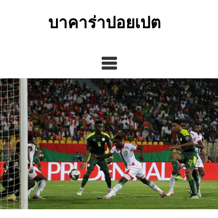
Skip
to
บาคาร่าปอยเปต
content