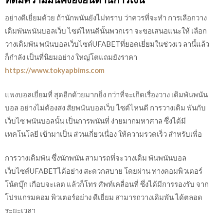
อย่างดีเยี่ยมด้วย ถ้านักพนันยังไม่ทราบ ว่าควรที่จะทำ การเลือกวาง
เดิมพันพนันบอลเว็บ ไซต์ไหนดีนั้นพวกเรา จะขอเสนอแนะให้ เลือก
วางเดิมพัน พนันบอลเว็บไซต์UFABETที่ยอดเยี่ยมในช่วงเว ลานี้แล้ว
ก็กำลัง เป็นที่นิยมอย่าง ใหญ่โตแถมยังราคา
https://www.tokyapbims.com
แพงบอลเยี่ยมที่ สุดอีกด้วยมากยิ่ง กว่าที่จะเกิดเรื่องวาง เดิมพันพนัน
บอล อย่างไม่ต้องสง สัยพนันบอลเว็บ ไซต์ไหนดี การวางเดิม พันกับ
เว็บไซ พนันบอลนั้น เป็นการพนันที่ ง่ายมากมหาศาล ซึ่งได้มี
เทคโนโลยี เข้ามาเป็น ส่วนเกี่ยวเนื่อง ให้ความรวดเร็ว สำหรับเพื่อ
การวางเดิมพัน ซึ่งนักพนัน สามารถที่จะวางเดิม พันพนันบอล
เว็บไซต์UFABETได้อย่าง สะดวกสบาย โดยผ่าน ทางคอมพิวเตอร์
โน้ตบุ๊ก เกือบจะเลต แล้วก็โทร ศัพท์เคลื่อนที่ ซึ่งได้มีการรองรับ จาก
โปรแกรมคอม พิวเตอร์อย่าง ดีเยี่ยม สามารถวางเดิมพัน ได้ตลอด
ระยะเวลา