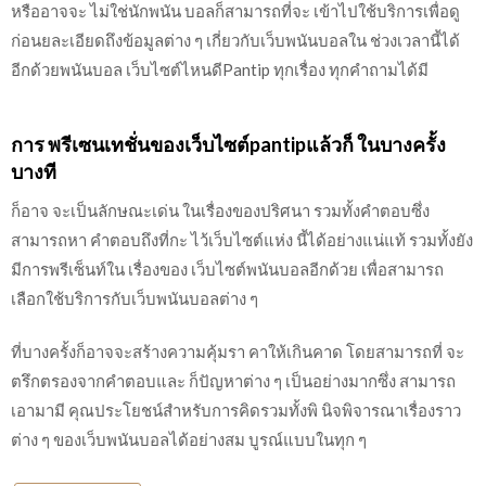
หรืออาจจะ ไม่ใช่นักพนัน บอลก็สามารถที่จะ เข้าไปใช้บริการเพื่อดู
ก่อนยละเอียดถึงข้อมูลต่าง ๆ เกี่ยวกับเว็บพนันบอลใน ช่วงเวลานี้ได้
อีกด้วยพนันบอล เว็บไซต์ไหนดีPantip ทุกเรื่อง ทุกคำถามได้มี
การ พรีเซนเทชั่นของเว็บไซต์pantipแล้วก็ ในบางครั้ง
บางที
ก็อาจ จะเป็นลักษณะเด่น ในเรื่องของปริศนา รวมทั้งคำตอบซึ่ง
สามารถหา คำตอบถึงที่กะ ไว้เว็บไซต์แห่ง นี้ได้อย่างแน่แท้ รวมทั้งยัง
มีการพรีเซ็นท์ใน เรื่องของ เว็บไซต์พนันบอลอีกด้วย เพื่อสามารถ
เลือกใช้บริการกับเว็บพนันบอลต่าง ๆ
ที่บางครั้งก็อาจจะสร้างความคุ้มรา คาให้เกินคาด โดยสามารถที่ จะ
ตรึกตรองจากคำตอบและ ก็ปัญหาต่าง ๆ เป็นอย่างมากซึ่ง สามารถ
เอามามี คุณประโยชน์สำหรับการคิดรวมทั้งพิ นิจพิจารณาเรื่องราว
ต่าง ๆ ของเว็บพนันบอลได้อย่างสม บูรณ์แบบในทุก ๆ