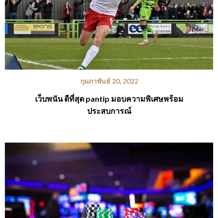
กุมภาพันธ์ 20, 2022
เว็บพนัน ดีที่สุด pantip มอบความพิเศษพร้อม
ประสบการณ์