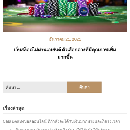
ธันวาคม 21, 2021
เว็บสล็อตไม่ผ่านเอเย่นต์ ตัวเลือกต่างที่มีคุณภาพเพิ่ม
มากขึ้น
ค้นหา
สำหรับ:
เรื่องล่าสุด
ปอยเปตแทงบอลออนไลน์ ที่กำลังจะได้รับเงินมากมายและก็ตรงเวลา