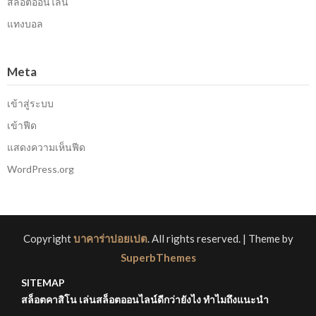
สล็อตออนไลน์
แทงบอล
Meta
เข้าสู่ระบบ
เข้าฟีด
แสดงความเห็นฟีด
WordPress.org
Copyright
บาคาร่าปอยเปต
. All rights reserved.
| Theme by
SuperbThemes
SITEMAP
สล็อตคาสิโน เล่นสล็อตออนไลน์ดีกว่ายังไง ทำไมถึงแนะนำ