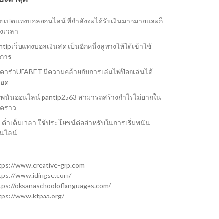
ยเปตแทงบอลออนไลน์ ที่กำลังจะได้รับเงินมากมายและก็
งเวลา
ntipเว็บแทงบอลเงินสด เป็นอีกหนึ่งลู่ทางให้ได้เข้าใช้
ิการ
คาร่าUFABET มีความคล้ายกับการเล่นไพ่ป๊อกเล่นได้
ลอด
ดพนันออนไลน์ pantip2563 สามารถสร้างกำไรไม่ยากใน
กคราว
ง-ต่ำเต็มเวลา ใช้ประโยชน์ต่อสำหรับในการเริ่มพนัน
นไลน์
tps://www.creative-grp.com
tps://www.idingse.com/
tps://oksanaschooloflanguages.com/
tps://www.ktpaa.org/