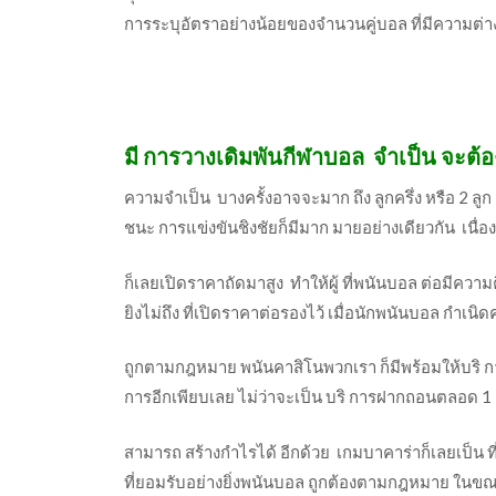
การระบุอัตราอย่างน้อยของจำนวนคู่บอล ที่มีความต่
มี การวางเดิมพันกีฬาบอล จำเป็น จะต
ความจำเป็น บางครั้งอาจจะมาก ถึง ลูกครึ่ง หรือ 2 ลูก 
ชนะ การแข่งขันชิงชัยก็มีมาก มายอย่างเดียวกัน เนื่องจ
ก็เลยเปิดราคาถัดมาสูง ทำให้ผู้ ที่พนันบอล ต่อมีความ
ยิงไม่ถึง ที่เปิดราคาต่อรองไว้ เมื่อนักพนันบอล กำเ
ถูกตามกฎหมาย พนันคาสิโนพวกเรา ก็มีพร้อมให้บริ กา
การอีกเพียบเลย ไม่ว่าจะเป็น บริ การฝากถอนตลอด 
สามารถ สร้างกำไรได้ อีกด้วย เกมบาคาร่าก็เลยเป็น ที่
ที่ยอมรับอย่างยิ่งพนันบอล ถูกต้องตามกฎหมาย ในขณะนี้