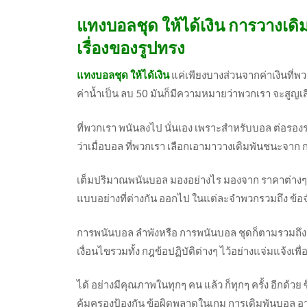
แทงบอลชุด ให้ได้เงิน การวางเดิ
เรื่องของรูปทรง
แทงบอลชุด ให้ได้เงิน
แค่เพียงบางส่วนจากค่าเงินที่พว
ค่าน้ำเป็น ลบ 50 มันก็มีความหมายว่าพวกเรา จะสูญเสี
ที่พวกเรา พนันลงไป นั่นเอง เพราะสำหรับบอล ต่อรองรา
ว่าเมื่อบอล ที่พวกเรา เลือกเอามาวางเดิมพันชนะจาก
เต็มปริมาณพนันบอล มองอย่างไร มองจาก ราคาต่างๆ ส
แบบอย่างที่ต่างกัน ออกไป ในแต่ละจำพวกรวมถึง ข้อจำ
การพนันบอล ลำพังหรือ การพนันบอล ชุดก็ตามรวมถึง 
เงื่อนไขรวมทั้ง กฎข้อปฏิบัติต่างๆ ไว้อย่างแจ่มแจ้ง
ได้ อย่างมีคุณภาพในทุกๆ คน แล้ว ก็ทุกๆ ครั้ง อีกด้วย
คุ้มครองป้องกัน ข้อผิดพลาดในเกม การเดิมพันบอล อา