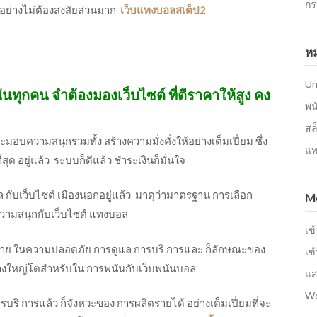
กร
ดีอย่างไม่ต้องสงสัยส่วนมาก
เว็บแทงบอลสเต็ป2
หม
Un
ันทุกคน จำต้องมองเว็บไซต์ ที่ตีราคาให้สูง คง
พน
สล
บความสนุกรวมทั้ง สร้างความมั่งคั่งให้อย่างเต็มเปี่ยม ซึ่ง
แท
ที่สุด อยู่แล้ว ระบบก็ดีแล้ว ชำระเงินก็มั่นใจ
ับเว็บไซต์ เมืองนอกอยู่แล้ว มาดุว่ามาตรฐาน การเลือก
M
 ความสนุกกับเว็บไซต์ แทงบอล
เข
ฎหมาย ในความปลอดภัย การดูแล การบริ การและ ก็ลักษณะของ
เข
ย่างใหญ่โตสำหรับใน การพนันกับเว็บพนันบอล
แส
Wo
 การแล้ว ก็จังหวะของ การผลิตรายได้ อย่างเต็มเปี่ยมที่จะ