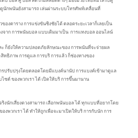
ูนักพนันยังสามารถ เล่นผ่านระบบโทรศัพท์เคลื่อนที่
ของตาราง การแข่งขันชิงชัยได้ ตลอดระยะเวลาก็เลยเป็น
แปลงจาก การพนันบอล แบบเดิมมาเป็น การแทงบอล ออนไลน์
คและ ก็ยังให้ความปลอดภัยลักษณะของ การพนันที่จะจ่ายผล
สิทธิภาพ การดูแล การบริ การแล้ว ก็ช่องทางของ
 การปรับปรุงโดยตลอดโดยมีแบงค์นานัป การแบงค์เข้ามาดูแล
ซต์ ของพวกเรา ได้ เปิดให้บริ การขึ้นมานาน
ท้จริงนักเสี่ยงดวงสามารถ เลือกพนันบอล ได้ ทุกแบบที่อยากโดย
องพวกเรา ได้ ทำให้ถูกเพื่อจะมาเปิดให้บริ การกับนัก การ