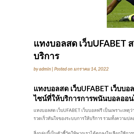
แทงบอลสด เว็บUFABET สาม
บริการ
by
admin
|
Posted on
มกราคม 14, 2022
แทงบอลสด เว็บUFABET เว็บบอล แ
ไซน์ที่ให้บริการการพนันบอลออนไ
แทงบอลสด เว็บUFABET เว็บบอลฟรี เป็นเพราะเหตุว่า
รวดเร็วทันใจของระบบการให้บริการ รวมทั้งความปล
สิ่งกลุ่มนี้เป็นตัวชี้วัดให้พวกเราได้ตกลงใจเลือกใ