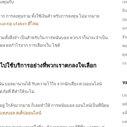
ลงทุนกับ
เม
มี
จาก การลงทุนรวม ทั้งใช้เงินสำ หรับการลงทุน ไม่มากมาย
กุ
pantip ufabet ดีไหม
มก
ธั
วมทั้งสิ่งจำ เป็นสำหรับใน การพนันบอล พวกเราก็น่าจะจำเป็น
นผล ผลกำไรจาก การเลือกเว็บ ไซต์
พฤ
ตุ
กร
เข้าไปใช้บริการอย่างที่พวกเราตกลงใจเลือก
หม
ารพนัน บอลมานานได้ รับความไว้ใจ จากนักเสี่ยง ดวงออนไลน์
ัยที่ ดีทำให้จะไม่
Un
พน
ู่ ใกล้ๆมากมาย ก็เลยทำให้ การพนันบอล ออนไลน์เป็นที่นิยม
บแทงบอล สเต็ปออนไลน์
สล
แท
เราเล่นปน เกมหนึ่งที่จะ ต้องอุตสาหะหา วิธีที่จะเอาชนะคู่