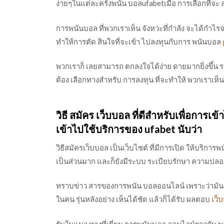
ง่ายๆในแต่ละครั้งพนัน บอลufabetเมื่อ การเลือกที่จะ 
การพนันบอล ที่พวกเราเห็น จังหวะที่กำลัง จะได้กำไร
ทำให้การตัด สินใจที่จะเข้า ไปลงทุนกับการ พนันบอล
พวกเราก็ เลยสามารถ ตกลงใจได้ง่าย ดายมากยิ่งขึ้น ร
ต้อง เลือกทางสำหรับ การลงทุน ที่จะทำให้ พวกเราเห็
วิธี สมัคร เว็บบอล ที่ดีสำหรับเพื่อการ
เข้าไปใช้บริการของ ufabet นับว่า
วิธีสมัครเว็บบอล เป็นเว็บไซต์ ที่มีการเปิด ให้บริก
เป็นส่วนมาก และก็ยังมีระบบ ระเบียบรักษา ความปลอดภ
ทราบข่าว สารของการพนัน บอลออนไลน์ เพราะว่ามันอย
ในคน รุ่นหลังอย่าง เห็นได้ชัด แล้วก็ได้รับ ผลตอบ
เว็
รับในแนว ทางที่เยี่ยม การพนันบอล ออนไลน์ราวกับ พวก