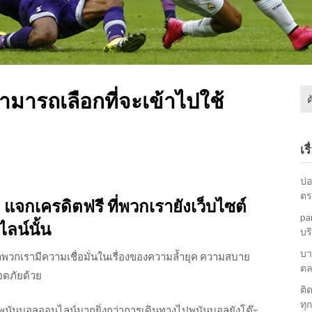
ค้
ารถเลือกที่จะเข้าไปใช้
สำ
เร
ปอ
ตร
จกเครดิตฟรี ที่พวกเรายังเว็บไซต์
pa
ลน์นั้น
บร
บา
พวกเรามีความเชื่อมั่นในเรื่องของความล้ำยุค ความสบาย
ต
อดภัยด้วย
ติ
ทุ
ช้การพนันบอลออนไลน์มากยิ่งกว่าการเดินทางไปพนันบอลยังโต๊ะ