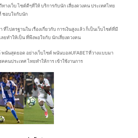
างเว็บ ไซต์ดีๆที่ให้ บริการกับนัก เสี่ยงดวงคน ประเทศไทย
ี่ ชอบใจกับนัก
ี่ไปตรฐานใน เรื่องเกี่ยวกับ การเงินสูงแล้ว ก็เป็นเว็บไซต์ที่มี
 เลยทำให้เป็น ที่พึงพอใจกับ นักเสี่ยงดวงคน
ไซต์ พนันสุดยอด อย่างเว็บไซต์ พนันบอลUFABETที่วางแบบมา
ง โชคคนประเทศ ไทยทำให้การ เข้าใช้งานการ