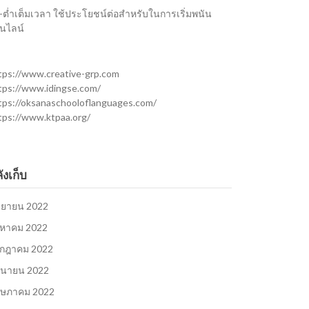
ง-ต่ำเต็มเวลา ใช้ประโยชน์ต่อสำหรับในการเริ่มพนัน
นไลน์
tps://www.creative-grp.com
tps://www.idingse.com/
tps://oksanaschooloflanguages.com/
tps://www.ktpaa.org/
ังเก็บ
นยายน 2022
งหาคม 2022
กฎาคม 2022
ถุนายน 2022
ษภาคม 2022