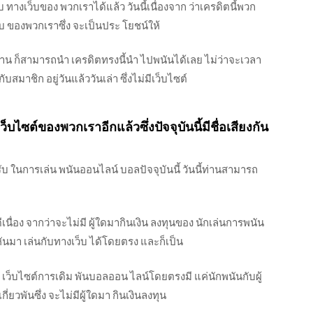
งเว็บของ พวกเราได้แล้ว วันนี้เนื่องจาก ว่าเครดิตนี้พวก
็บ ของพวกเราซึ่ง จะเป็นประ โยชน์ให้
่ท่าน ก็สามารถนำ เครดิตทรงนี้นำ ไปพนันได้เลย ไม่ว่าจะเวลา
บสมาชิก อยู่วันแล้ววันเล่า ซึ่งไม่มีเว็บไซต์
ไซต์ของพวกเราอีกแล้วซึ่งปัจจุบันนี้มีชื่อเสียงกัน
รับ ในการเล่น พนันออนไลน์ บอลปัจจุบันนี้ วันนี้ท่านสามารถ
ดีเนื่อง จากว่าจะไม่มี ผู้ใดมากินเงิน ลงทุนของ นักเล่นการพนัน
ถหันมา เล่นกับทางเว็บ ได้โดยตรง และก็เป็น
็น เว็บไซต์การเดิม พันบอลออน ไลน์โดยตรงมี แค่นักพนันกับผู้
่ยวพันซึ่ง จะไม่มีผู้ใดมา กินเงินลงทุน