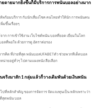
่ง่ายดายมากยิ่งขึ้นก็มีบริการการพนันบอลอย่างมาก
 ให้พร้อมบริการ กับนักเสี่ยงโชค คนไทยทำให้นัก การพนันคน
่มขึ้นเรื่อยๆ
จาก การเข้าใช้งาน เว็บไซต์พนัน บอลที่ยอด เยี่ยมในโลก
ลที่พอใจ ด้วยการดู อัตราต่อรอง
นการคิด ที่ง่ายที่สุด พนันบอลUFABETตัว ช่วยพวกทีเด็ดบอล
ำหน่ายอยู่ทั่วๆ ไปตามแผงหนัง สือเลือก
ม่นจริงมาสัก 1 กลุ่มแล้วก็วางเดิมพันด้วยเงินพนัน
ู ไปที่หลักสำคัญ ของการจัดการ จัดแจงทุนเป็น หลักเพราะว่า
ที่สุดพนัน บอล