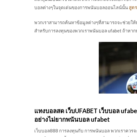
บอลต่างๆในจุดเด่นของการพนันบอลออนไลน์นั้น
สูต
พวกเราสามารถค้นหาข้อมูลต่างๆที่สามารถจะช่วยให้พวก
สำหรับการลงทุนของพวกเราพนันบอล ufabet ถ้าหากพว
แทงบอลสด เว็บUFABET เว็บบอล ufabet ท
อย่างไม่ยากพนันบอล ufabet
เว็บบอล888 การลงทุนกับ การพนันบอล พวกเราควรจะมี