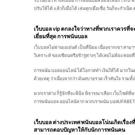
ปรับให้ได้ แล้วก็เมื่อได้ เล่นทุกเมื่อเชื่อ วันก็จะกำเน
เว็บบอล vip ตกลงใจว่าทางที่พวกเราควรที
เยี่ยมที่สุด การพนันบอล
เว็บบอลไม่ผ่านเอเย่นต์ เป็นที่นิยม เนื่องจากเขา สาม
วิเคราะห์ ของเซียนหรือข้ารูต่างๆ ได้เลยไม่ต้อง คอ
การพนัน บอลออนไลน์ ได้โอกาสทำ เงินให้ได้ มากในคว
ด้วยเหตุ ว่าเนื่องจากว่า มันสบายรวด เร็วทันใจ รวมทั้งไ
พวกเราต่าง ก็รู้จักที่จะพินิจ พิจารณาเลือก เว็บไซต์ที
การพนันบอล ออนไลน์หาก พวกเราพนัน บอลUFABETมา
เว็บบอล ต่างประเทศ พนันบอลโน่นเกิดเรื่องที
สามารถตอบปัญหาให้กับนักการพนันคน