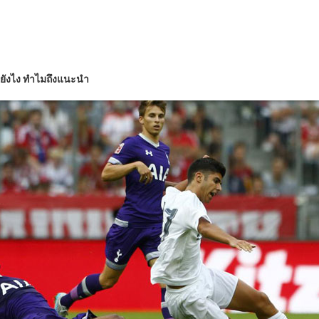
ายังไง ทำไมถึงแนะนำ