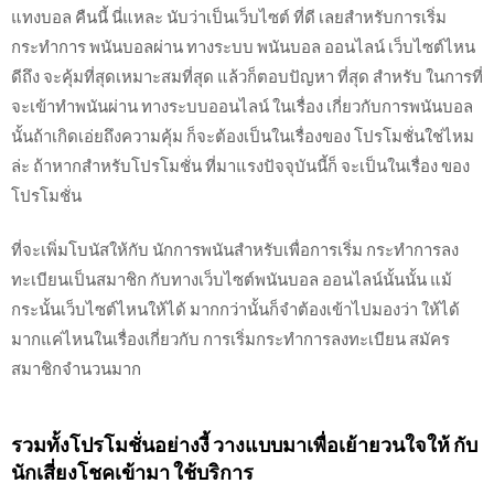
แทงบอล คืนนี้ นี่แหละ นับว่าเป็นเว็บไซต์ ที่ดี เลยสำหรับการเริ่ม
กระทำการ พนันบอลผ่าน ทางระบบ พนันบอล ออนไลน์ เว็บไซต์ไหน
ดีถึง จะคุ้มที่สุดเหมาะสมที่สุด แล้วก็ตอบปัญหา ที่สุด สำหรับ ในการที่
จะเข้าทำพนันผ่าน ทางระบบออนไลน์ ในเรื่อง เกี่ยวกับการพนันบอล
นั้นถ้าเกิดเอ่ยถึงความคุ้ม ก็จะต้องเป็นในเรื่องของ โปรโมชั่นใช่ไหม
ล่ะ ถ้าหากสำหรับโปรโมชั่น ที่มาแรงปัจจุบันนี้ก็ จะเป็นในเรื่อง ของ
โปรโมชั่น
ที่จะเพิ่มโบนัสให้กับ นักการพนันสำหรับเพื่อการเริ่ม กระทำการลง
ทะเบียนเป็นสมาชิก กับทางเว็บไซต์พนันบอล ออนไลน์นั้นนั้น แม้
กระนั้นเว็บไซต์ไหนให้ได้ มากกว่านั้นก็จำต้องเข้าไปมองว่า ให้ได้
มากแค่ไหนในเรื่องเกี่ยวกับ การเริ่มกระทำการลงทะเบียน สมัคร
สมาชิกจำนวนมาก
รวมทั้งโปรโมชั่นอย่างงี้ วางแบบมาเพื่อเย้ายวนใจให้ กับ
นักเสี่ยงโชคเข้ามา ใช้บริการ