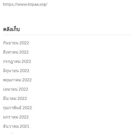
https://www.ktpaa.org/
คลังเก็บ
กันยายน 2022
สิงหาคม 2022
กรกฎาคม 2022
มิถุนายน 2022
พฤษภาคม 2022
เมษายน 2022
มีนาคม 2022
กุมภาพันธ์ 2022
มกราคม 2022
ธันวาคม 2021