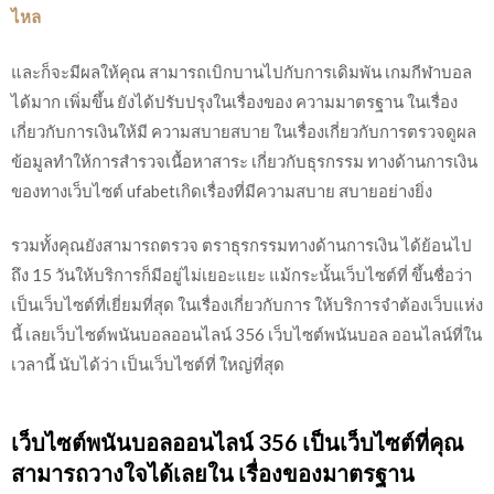
ไหล
และก็จะมีผลให้คุณ สามารถเบิกบานไปกับการเดิมพัน เกมกีฬาบอล
ได้มาก เพิ่มขึ้น ยังได้ปรับปรุงในเรื่องของ ความมาตรฐาน ในเรื่อง
เกี่ยวกับการเงินให้มี ความสบายสบาย ในเรื่องเกี่ยวกับการตรวจดูผล
ข้อมูลทำให้การสำรวจเนื้อหาสาระ เกี่ยวกับธุรกรรม ทางด้านการเงิน
ของทางเว็บไซต์ ufabetเกิดเรื่องที่มีความสบาย สบายอย่างยิ่ง
รวมทั้งคุณยังสามารถตรวจ ตราธุรกรรมทางด้านการเงิน ได้ย้อนไป
ถึง 15 วันให้บริการก็มีอยู่ไม่เยอะแยะ แม้กระนั้นเว็บไซต์ที่ ขึ้นชื่อว่า
เป็นเว็บไซต์ที่เยี่ยมที่สุด ในเรื่องเกี่ยวกับการ ให้บริการจำต้องเว็บแห่ง
นี้ เลยเว็บไซต์พนันบอลออนไลน์ 356 เว็บไซต์พนันบอล ออนไลน์ที่ใน
เวลานี้ นับได้ว่า เป็นเว็บไซต์ที่ ใหญ่ที่สุด
เว็บไซต์พนันบอลออนไลน์ 356 เป็นเว็บไซต์ที่คุณ
สามารถวางใจได้เลยใน เรื่องของมาตรฐาน