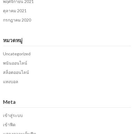
พฤศจิกายน 2021
ตุลาคม 2021
กรกฎาคม 2020
หมวดหมู่
Uncategorized
พนันออนไลน์
สล็อตออนไลน์
แทงบอล
Meta
เข้าสู่ระบบ
เข้าฟีด
แสดงความเห็นฟีด