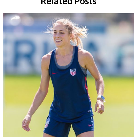
Related Posts